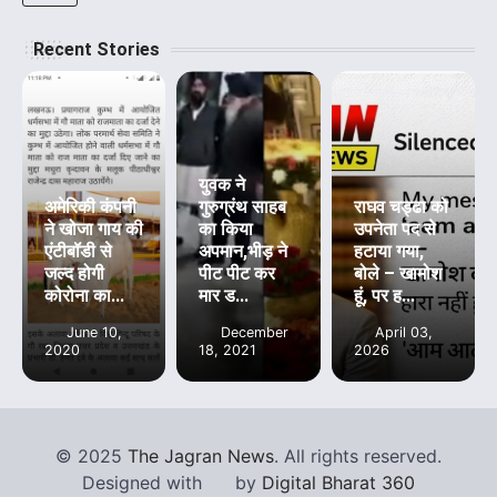
Recent Stories
युवक ने
अमेरिकी कंपनी
गुरुग्रंथ साहब
राघव चड्ढा को
ने खोजा गाय की
का किया
उपनेता पद से
एंटीबॉडी से
अपमान,भीड़ ने
हटाया गया,
जल्द होगी
पीट पीट कर
बोले – खामोश
कोरोना का...
मार ड...
हूं, पर ह...
June 10,
December
April 03,
2020
18, 2021
2026
©
2025
The Jagran News
. All rights reserved.
Designed with
by
Digital Bharat 360