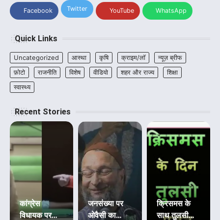
Twitter
Facebook
YouTube
WhatsApp
Quick Links
Uncategorized
आस्था
कृषि
क्राइम/लॉ
न्यूज़ ब्रीफ
फ़ोटो
राजनीति
विशेष
वीडियो
शहर और राज्य
शिक्षा
स्वास्थ्य
Recent Stories
कांग्रेस
जनसंख्या पर
क्रिसमस के
विधायक पर
ओवैसी का
साथ तुलसी