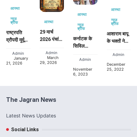
आस्था
आस्था
आस्था
न्यूज़
न्यूज़
आस्था
ब्रीफ
ब्रीफ
न्यूज़
ब्रीफ
29 मार्च
राष्ट्रपति
आशाराम बापू
कर्नाटक के
2026 पंचांग |
द्रौपदी मुर्मू
के भक्तों ने
सिविल
कामदा
19 मार्च को
मनाया धूम
Admin
एक्जाम में
एकादशी शुभ
Admin
करेंगी अयोध्या
Admin
धाम से तुलसी
March
January
Admin
चेकिंग के नाम
मुहूर्त,
दौरा, राम
29, 2026
पूजन
21, 2026
December
पर हिन्दू
राहुकाल,
मंदिर
25, 2022
November
दिवस,किया
6, 2023
छात्राओं के
नक्षत्र और
कार्यक्रम में
भंडारे का
उतरवाए
आज का हिन्दू
होंगी मुख्य
आयोजन:-
मंगलसूत्र.
कैलेंडर
अतिथि
The Jagran News
Latest News Updates
Social Links