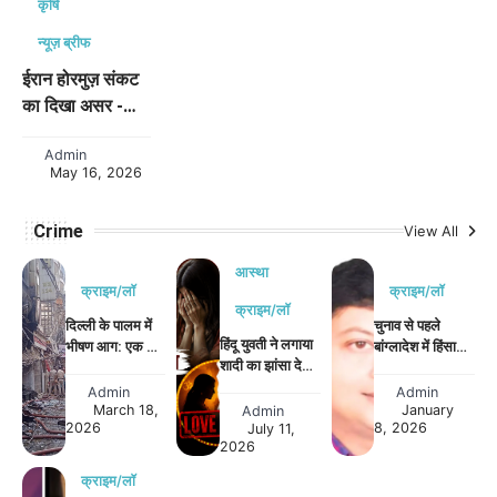
कृषि
न्यूज़ ब्रीफ
ईरान होरमुज़ संकट
का दिखा असर -
पेट्रोल डीजल हुवे
Admin
महंगे
May 16, 2026
Crime
View All
आस्था
क्राइम/लॉ
क्राइम/लॉ
क्राइम/लॉ
दिल्ली के पालम में
चुनाव से पहले
हिंदू युवती ने लगाया
भीषण आग: एक ही
बांग्लादेश में हिंसा
शादी का झांसा देकर
परिवार के 9 लोगों
तेज, ढाका में विपक्षी
धर्म परिवर्तन का
की मौत
नेता की गोली
Admin
Admin
दबाव बनाने का
March 18,
मारकर हत्या
January
Admin
2026
8, 2026
आरोप, बरेली में केस
July 11,
2026
दर्ज
क्राइम/लॉ