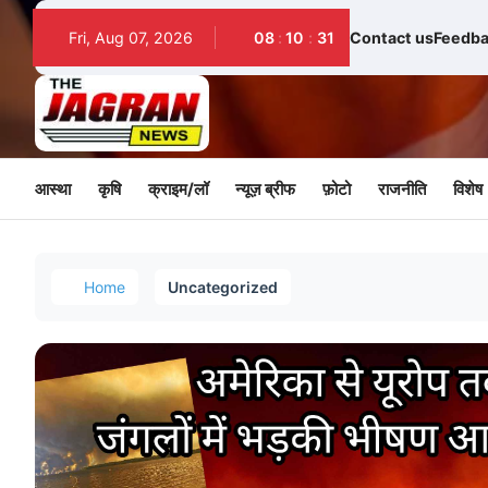
Fri, Aug 07, 2026
08
:
10
:
32
Contact us
Feedba
आस्था
कृषि
क्राइम/लॉ
न्यूज़ ब्रीफ
फ़ोटो
राजनीति
विशेष
Home
Uncategorized