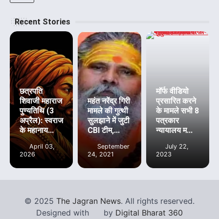
Recent Stories
छत्रपति
मॉर्फ वीडियो
शिवाजी महाराज
महंत नरेंद्र गिरी
प्रसारित करने
पुण्यतिथि (3
मामले की गुत्थी
के मामले सभी 8
अप्रैल): स्वराज
सुलझाने में जुटी
पत्रकार
के महानाय...
CBI टीम,...
न्यायालय म...
April 03,
September
July 22,
2026
24, 2021
2023
©
2025
The Jagran News
. All rights reserved.
Designed with
by
Digital Bharat 360