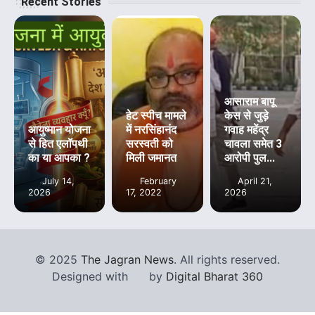
Recent Stories
आसाराम बापू
हेट स्पीच मामले
केस से जुड़े
आयुष्मान योजना
में नरसिंहानंद
गवाह महेंद्र
से हित एलॉपथी
सरस्वती को
चावला समेत 3
का या आपका ?
मिली जमानत
आरोपी पुल...
July 14,
February
April 21,
2026
17, 2022
2026
©
2025
The Jagran News
. All rights reserved.
Designed with
by
Digital Bharat 360