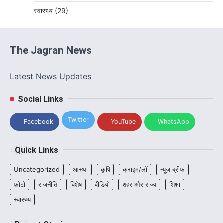
स्वास्थ्य
(29)
The Jagran News
Latest News Updates
Social Links
Twitter
Facebook
YouTube
WhatsApp
Quick Links
Uncategorized
आस्था
कृषि
क्राइम/लॉ
न्यूज़ ब्रीफ
फ़ोटो
राजनीति
विशेष
वीडियो
शहर और राज्य
शिक्षा
स्वास्थ्य