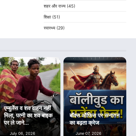
शहर और राज्य
(45)
शिक्षा
(51)
स्वास्थ्य
(29)
एम्बुलेंस व शव वाहन नहीं
मिला, पत्नी का शव बाइक
बॉक्स ऑफिस पर सनातन
पर ले जाने...
का बढ़ता क्रेज
July 06, 2026
June 07, 2026