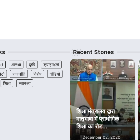
ks
Recent Stories
ed
आस्था
कृषि
क्राइम/लॉ
ोटो
राजनीति
विशेष
वीडियो
शिक्षा
स्वास्थ्य
शिक्षा मंत्रालय द्वारा
मातृभाषा में प्राधोगिक
शिक्षा का रोड...
December 02, 2020