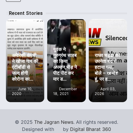
Recent Stories
युवक ने
अमेरिकी कंपनी
गुरुग्रंथ साहब
राघव चड्ढा को
ने खोजा गाय की
का किया
उपनेता पद से
एंटीबॉडी से
अपमान,भीड़ ने
हटाया गया,
जल्द होगी
पीट पीट कर
बोले – खामोश
कोरोना का...
मार ड...
हूं, पर ह...
June 10,
December
April 03,
2020
18, 2021
2026
©
2025
The Jagran News
. All rights reserved.
Designed with
by
Digital Bharat 360