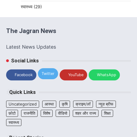
स्वास्थ्य
(29)
The Jagran News
Latest News Updates
Social Links
Twitter
Facebook
YouTube
WhatsApp
Quick Links
Uncategorized
आस्था
कृषि
क्राइम/लॉ
न्यूज़ ब्रीफ
फ़ोटो
राजनीति
विशेष
वीडियो
शहर और राज्य
शिक्षा
स्वास्थ्य