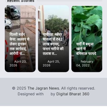
Recent Stories
दिल्ली मर्डर
पानीपत: महेंद्र
केस: अलवर से
चावला से ₹42
लेकर द्वारका
लाख बरामद,
सर्दी में बथुआ
तक कार्रवाई,
फरार भतीजे की
खाने से
आरोपी रा...
तलाश त...
बेमिसाल फायदे
April 23,
April 25,
February
2026
2026
04, 2022
©
2025
The Jagran News
. All rights reserved.
Designed with
by
Digital Bharat 360