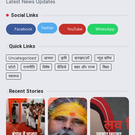
Latest News Updates
Social Links
Twitter
Facebook
YouTube
WhatsApp
Quick Links
Uncategorized
आस्था
कृषि
क्राइम/लॉ
न्यूज़ ब्रीफ
फ़ोटो
राजनीति
विशेष
वीडियो
शहर और राज्य
शिक्षा
स्वास्थ्य
Recent Stories
बंगाल में भाजपा
पहचान छुपाकर