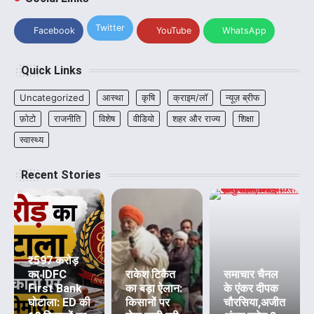
Twitter
Facebook
YouTube
WhatsApp
Quick Links
Uncategorized
आस्था
कृषि
क्राइम/लॉ
न्यूज़ ब्रीफ
फ़ोटो
राजनीति
विशेष
वीडियो
शहर और राज्य
शिक्षा
स्वास्थ्य
Recent Stories
₹597 करोड़
का IDFC
राकेश टिकैत
समाचार चैनल
First Bank
का बड़ा ऐलान:
के एंकर दीपक
घोटाला: ED की
किसानों पर
चौरसिया,अजीत