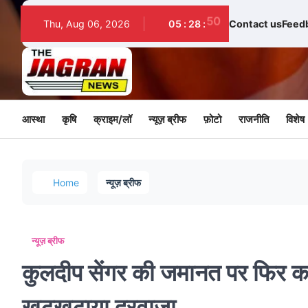
51
Thu, Aug 06, 2026
05
:
28
:
Contact us
Feed
आस्था
कृषि
क्राइम/लॉ
न्यूज़ ब्रीफ
फ़ोटो
राजनीति
विशेष
Home
न्यूज़ ब्रीफ
न्यूज़ ब्रीफ
कुलदीप सेंगर की जमानत पर फिर कानून
खटखटाया दरवाज़ा