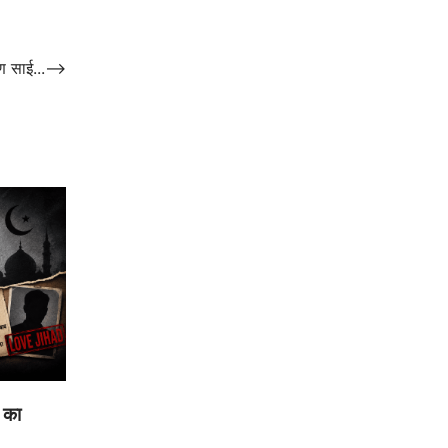
ण साई...
⟶
 का