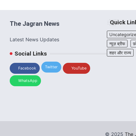
Quick Lin
The Jagran News
Uncategoriz
Latest News Updates
न्यूज़ ब्रीफ
फ़
Social Links
शहर और राज्य
Twitter
Facebook
YouTube
WhatsApp
©
2025
The 