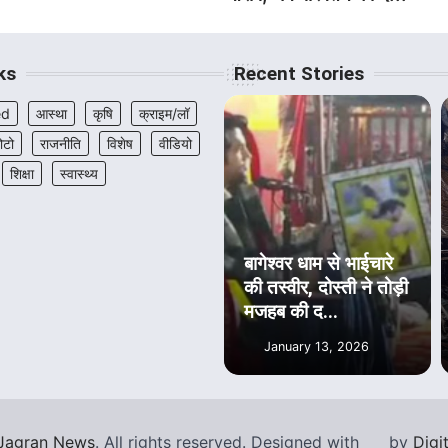
ks
Recent Stories
ed
आस्था
कृषि
क्राइम/लॉ
ोटो
राजनीति
विशेष
वीडियो
शिक्षा
स्वास्थ्य
बागेश्वर धाम से भाईचारे
की तस्वीर, दोस्ती ने तोड़ी
मजहब की द...
January 13, 2026
Jagran News
. All rights reserved.
Designed with
by
Digi