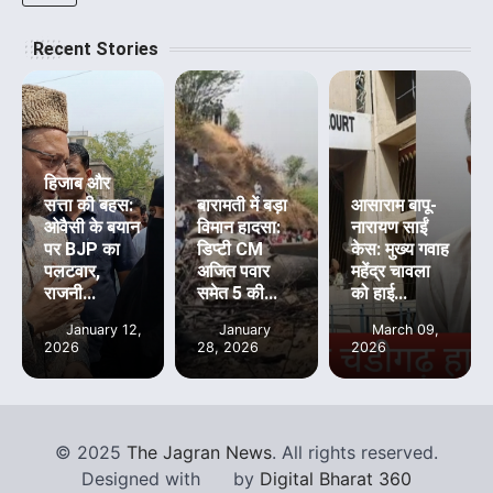
Recent Stories
हिजाब और
सत्ता की बहस:
बारामती में बड़ा
आसाराम बापू-
ओवैसी के बयान
विमान हादसा:
नारायण साईं
पर BJP का
डिप्टी CM
केस: मुख्य गवाह
पलटवार,
अजित पवार
महेंद्र चावला
राजनी...
समेत 5 की...
को हाई...
January 12,
January
March 09,
2026
28, 2026
2026
©
2025
The Jagran News
. All rights reserved.
Designed with
by
Digital Bharat 360