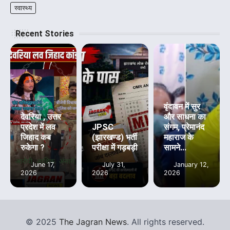
स्वास्थ्य
Recent Stories
वृंदावन में सुर
देवरिया , उत्तर
और साधना का
प्रदेश में लव
JPSC
संगम, प्रेमानंद
जिहाद कब
(झारखण्ड) भर्ती
महाराज के
रुकेगा ?
परीक्षा में गड़बड़ी
सामने...
June 17,
July 31,
January 12,
2026
2026
2026
©
2025
The Jagran News
. All rights reserved.