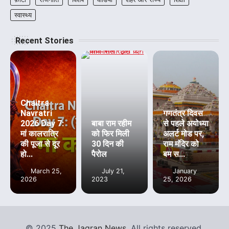
स्वास्थ्य
Recent Stories
Chaitra
Navratri
गणतंत्र दिवस
2026 Day 7:
बाबा राम रहीम
से पहले अयोध्या
मां कालरात्रि
को फिर मिली
अलर्ट मोड पर,
की पूजा से दूर
30 दिन की
राम मंदिर को
हो...
पैरोल
बम स...
March 25,
July 21,
January
2026
2023
25, 2026
©
2025
The Jagran News
. All rights reserved.