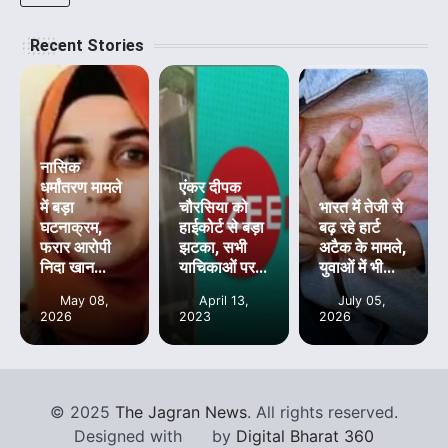
Recent Stories
नासिक
धर्मांतरण मामले
एंकर दीपक
में बड़ा
चौरसिया को
भारत में तेजी से
घटनाक्रम,
हाईकोर्ट से बड़ा
बढ़ रहे हार्ट
फरार आरोपी
झटका, सभी
अटैक के मामले,
निदा खान...
याचिकाओं पर...
युवाओं में भी...
May 08,
April 13,
July 05,
2026
2023
2026
©
2025
The Jagran News
. All rights reserved.
Designed with
by
Digital Bharat 360