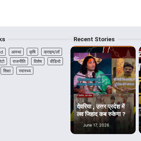
ks
Recent Stories
ed
आस्था
कृषि
क्राइम/लॉ
ोटो
राजनीति
विशेष
वीडियो
शिक्षा
स्वास्थ्य
देवरिया , उत्तर प्रदेश में
लव जिहाद कब रुकेगा ?
June 17, 2026