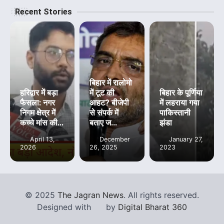
Recent Stories
बिहार में रालोमो
हरिद्वार में बड़ा
में टूट की
बिहार के पूर्णिया
फैसला: नगर
आहट? बीजेपी
में लहराया गया
निगम क्षेत्र में
से संपर्क में
पाकिस्तानी
कच्चे मांस की...
बताए ज...
झंडा
April 13,
December
January 27,
2026
26, 2025
2023
©
2025
The Jagran News
. All rights reserved.
Designed with
by
Digital Bharat 360