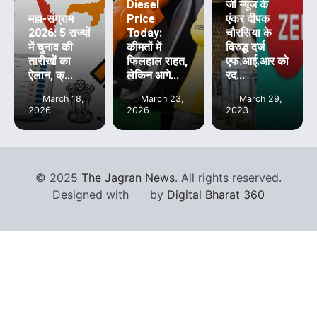
Diesel
जी न्यूज के
महा-संग्राम
Price
एंकर दीपक
2026: 5 राज्यों
Today:
चौरसिया के
में चुनाव की
कीमतों में
विरुद्ध दर्ज
तारीखों का
फिलहाल राहत,
एफ.आई.आर को
ऐलान, क्...
लेकिन आगे...
रद...
March 18,
March 23,
March 29,
2026
2026
2023
©
2025
The Jagran News
. All rights reserved.
Designed with
by
Digital Bharat 360