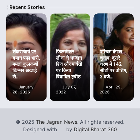
Recent Stories
शंकराचार्य पर
फिल्ममेकर
पश्चिम बंगाल
बयान पड़ा भारी,
लीना ने भगवान
चुनाव: दूसरे
ममता कुलकर्णी
शिव और पार्वती
चरण में 142
किन्नर अखाड़े
पर किया
सीटों पर वोटिंग,
से...
विवादित ट्वीट
3 बजे...
January
July 07,
April 29,
28, 2026
2022
2026
©
2025
The Jagran News
. All rights reserved.
Designed with
by
Digital Bharat 360