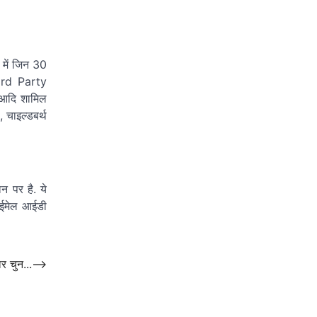
 में जिन 30
hird Party
 आदि शामिल
 चाइल्डबर्थ
न पर है. ये
र ईमेल आईडी
र चुन...
⟶