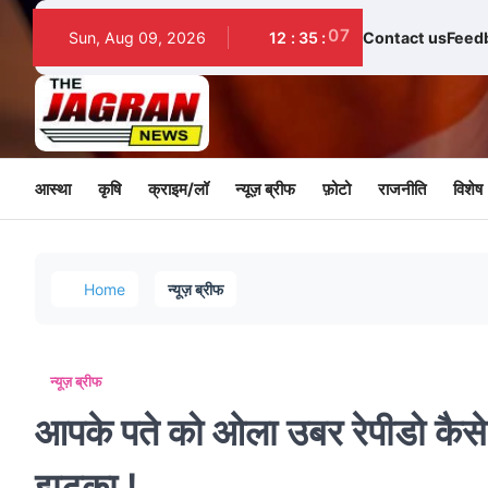
08
Sun, Aug 09, 2026
12
:
35
:
Contact us
Feed
आस्था
कृषि
क्राइम/लॉ
न्यूज़ ब्रीफ
फ़ोटो
राजनीति
विशेष
Home
न्यूज़ ब्रीफ
न्यूज़ ब्रीफ
आपके पते को ओला उबर रेपीडो कैस
झटका !