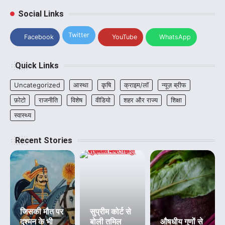
Social Links
Twitter
Facebook
YouTube
WhatsApp
Quick Links
Uncategorized
आस्था
कृषि
क्राइम/लॉ
न्यूज़ ब्रीफ
फ़ोटो
राजनीति
विशेष
वीडियो
शहर और राज्य
शिक्षा
स्वास्थ्य
Recent Stories
जिसकी मौत पर
सुप्रीम कोर्ट से
दुश्मन के भी
बोली तमिल
औषधीय गुणों से