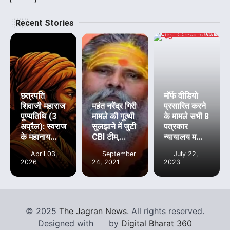
Recent Stories
छत्रपति
मॉर्फ वीडियो
शिवाजी महाराज
महंत नरेंद्र गिरी
प्रसारित करने
पुण्यतिथि (3
मामले की गुत्थी
के मामले सभी 8
अप्रैल): स्वराज
सुलझाने में जुटी
पत्रकार
के महानाय...
CBI टीम,...
न्यायालय म...
April 03,
September
July 22,
2026
24, 2021
2023
©
2025
The Jagran News
. All rights reserved.
Designed with
by
Digital Bharat 360