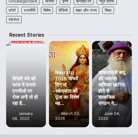
Uncategorized
आस्था
कृषि
क्राइम/लॉ
न्यूज़ ब्रीफ
फ़ोटो
राजनीति
विशेष
वीडियो
शहर और राज्य
शिक्षा
स्वास्थ्य
Recent Stories
Navratri
आसारामजी बापू
विदेशी चंदे की
2026: पांचवें
की जमानत
फांस में फंसते
दिन मां
याचिका खारिज
एनजीओ पर
स्कंदमाता की
होने से
रोक लगी तो हो
पूजा का विशेष
सामाजिक
रहा है...
मह...
संगठन ने...
January
March 23,
June 04,
06, 2022
2026
2020